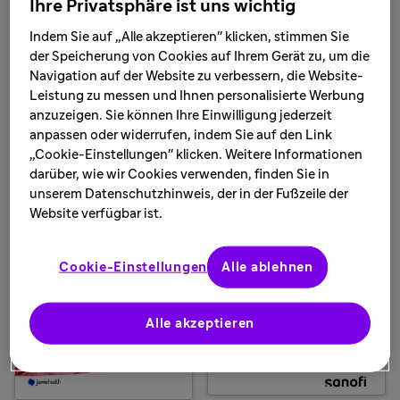
Ihre Privatsphäre ist uns wichtig
Mehr lnformationen
Indem Sie auf „Alle akzeptieren" klicken, stimmen Sie
Weitere lnformationen finden Sie in dem Medikidz
der Speicherung von Cookies auf Ihrem Gerät zu, um die
Comicbuch so wie der Morbus Gaucher
Navigation auf der Website zu verbessern, die Website-
Patientenbroschüre
Leistung zu messen und Ihnen personalisierte Werbung
anzuzeigen. Sie können Ihre Einwilligung jederzeit
anpassen oder widerrufen, indem Sie auf den Link
„Cookie-Einstellungen" klicken. Weitere Informationen
darüber, wie wir Cookies verwenden, finden Sie in
unserem Datenschutzhinweis, der in der Fußzeile der
Website verfügbar ist.
Cookie-Einstellungen
Alle ablehnen
Alle akzeptieren